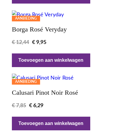
AANBIEDING
PRODUCT
IN
Borga Rosé Veryday
DE
UITVERKOOP
Oorspronkelijke
Huidige
€
12,44
€
9,95
prijs
prijs
Toevoegen aan winkelwagen
was:
is:
€ 12,44.
€ 9,95.
AANBIEDING
PRODUCT
IN
Calusari Pinot Noir Rosé
DE
UITVERKOOP
Oorspronkelijke
Huidige
€
7,85
€
6,29
prijs
prijs
Toevoegen aan winkelwagen
was:
is:
€ 7,85.
€ 6,29.