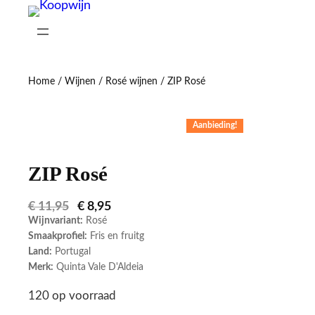
Ga
naar
de
inhoud
Home
/
Wijnen
/
Rosé wijnen
/ ZIP Rosé
Aanbieding!
ZIP Rosé
O
H
€
11,95
€
8,95
o
u
Wijnvariant:
Rosé
r
i
Smaakprofiel:
Fris en fruitg
s
d
Land:
Portugal
p
i
Merk:
Quinta Vale D'Aldeia
r
g
o
e
n
p
120 op voorraad
k
r