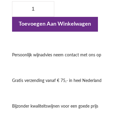
e
i
l
j
i
s
Z
j
i
I
k
s
Toevoegen Aan Winkelwagen
e
:
P
p
€
r
R
i
8
o
j
,
Persoonlijk wijnadvies neem contact met ons op
s
9
s
w
5
a
.
é
s
:
a
Gratis verzending vanaf € 75,- in heel Nederland
€
a
1
n
1
,
t
Bijzonder kwaliteitswijnen voor een goede prijs
9
a
5
.
l